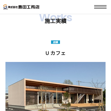
Works
施工実績
店舗
U カフェ